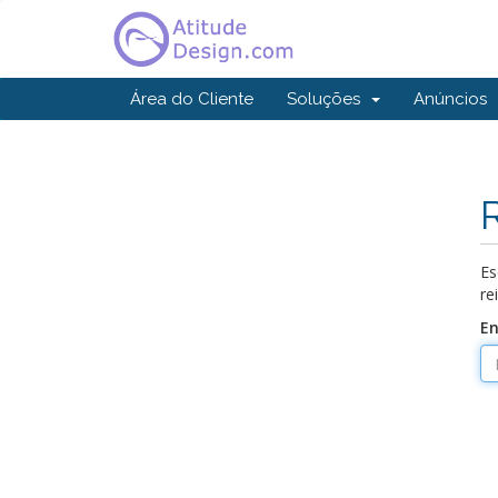
Área do Cliente
Soluções
Anúncios
Es
re
En