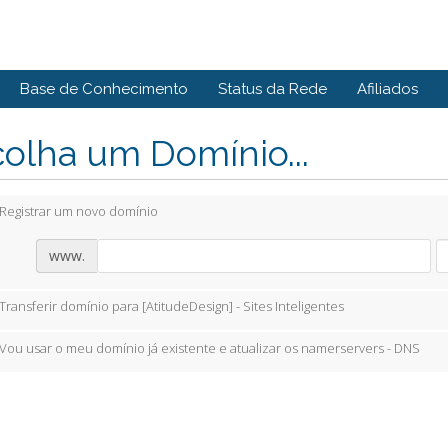
Base de Conhecimento
Status da Rede
Afiliados
olha um Domínio...
Registrar um novo domínio
www.
Transferir domínio para [AtitudeDesign] - Sites Inteligentes
Vou usar o meu domínio já existente e atualizar os namerservers - DNS