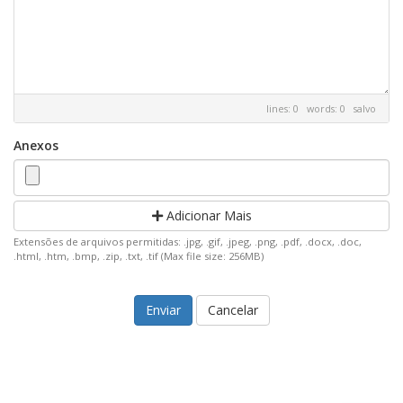
lines: 0 words: 0
salvo
Anexos
Adicionar Mais
Extensões de arquivos permitidas: .jpg, .gif, .jpeg, .png, .pdf, .docx, .doc,
.html, .htm, .bmp, .zip, .txt, .tif (Max file size: 256MB)
Cancelar